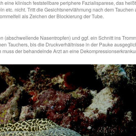
h eine klinisch feststellbare periphere Fazialisparese, das heiß
ln etc. nicht. Tritt die Gesichtsnervlähmung nach dem Tauchen 
rommelfell als Zeichen der Blockierung der Tube.
abschwellende Nasentropfen) und ggf. ein Schnitt ins Tromme
enen Tauchers, bis die Druckverhältnisse in der Pauke ausgegl
isch muss der behandelnde Arzt an eine Dekompressionserkrank