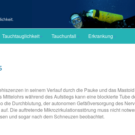
ichkeit.
Tauchtauglichkeit
Tauchunfall
Erkrankung
s
dehiszenzen in seinem Verlauf durch die Pauke und das Masto
Mittelohrs während des Aufstiegs kann eine blockierte Tube d
o die Durchblutung, der autonomen Gefäßversorgung des Nerven ü
auf. Die auftretende Mikrozirkulationsstörung muss nicht not
isen und sogar nach dem Schneuzen beobachtet.