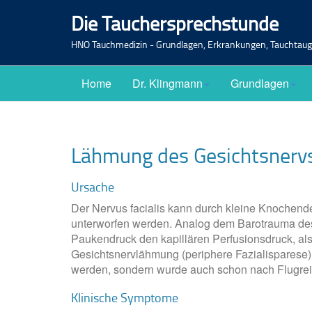
Die Tauchersprechstunde
HNO Tauchmedizin - Grundlagen, Erkrankungen, Tauchtaugl
Home
Dr. Klingmann
Grundlagen
Lähmung des Gesichtsnerv
Ursache
Der Nervus facialis kann durch kleine Knochen
unterworfen werden. Analog dem Barotrauma des 
Paukendruck den kapillären Perfusionsdruck, als
Gesichtsnervlähmung (periphere Fazialisparese) 
werden, sondern wurde auch schon nach Flugre
Klinische Symptome