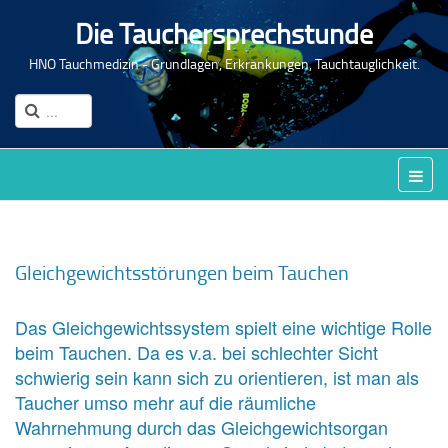
Die Tauchersprechstunde
HNO Tauchmedizin - Grundlagen, Erkrankungen, Tauchtauglichkeit.
Gleichgewichtsstörungen beim Tauchen
Das Gleichgewichtssystem spielt eine wichtige Rolle
beim Tauchen. Da es v.a. bei schlechter Sicht
schwierig sein kann sich zu orientieren, ist man als
Taucher umso mehr auf die räumliche
Wahrnehmung durch das Gleichgewichtsorgan