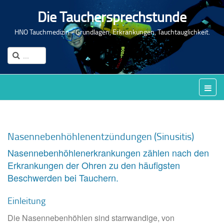
Die Tauchersprechstunde
HNO Tauchmedizin - Grundlagen, Erkrankungen, Tauchtauglichkeit.
Nasennebenhöhlenentzündungen (Sinusitis)
Nasennebenhöhlenerkrankungen zählen nach den
Erkrankungen der Ohren zu den häufigsten
Beschwerden bei Tauchern.
Einleitung
Die Nasennebenhöhlen sind starrwandige, von