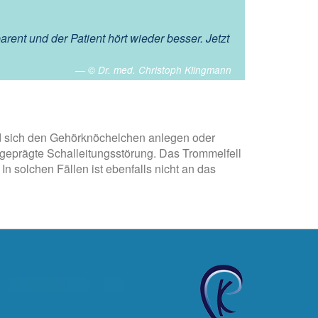
rent und der Patient hört wieder besser. Jetzt
© Dr. med. Christoph Klingmann
nd sich den Gehörknöchelchen anlegen oder
geprägte Schalleitungsstörung. Das Trommelfell
n solchen Fällen ist ebenfalls nicht an das