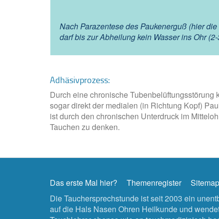
Nach Parazentese des Paukenerguß (hier die Ge
darf bis zur Abheilung kein Wasser ins Ohr (2-
Adhäsivprozess:
Durch eine chronische Tubenbelüftungsstörung 
sogar direkt der medialen (in Richtung Kopf) P
ist durch den chronischen Unterdruck im Mitteloh
Tauchen zu denken.
Das erste Mal hier?
Themenregister
Sitema
Die Tauchersprechstunde ist seit 2003 ein unen
auf die Hals Nasen Ohren Heilkunde und wendet 