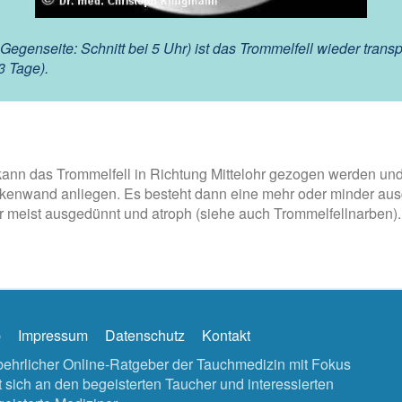
genseite: Schnitt bei 5 Uhr) ist das Trommelfell wieder transpa
3 Tage).
kann das Trommelfell in Richtung Mittelohr gezogen werden u
aukenwand anliegen. Es besteht dann eine mehr oder minder aus
r meist ausgedünnt und atroph (siehe auch Trommelfellnarben). I
p
Impressum
Datenschutz
Kontakt
tbehrlicher Online-Ratgeber der Tauchmedizin mit Fokus
sich an den begeisterten Taucher und interessierten