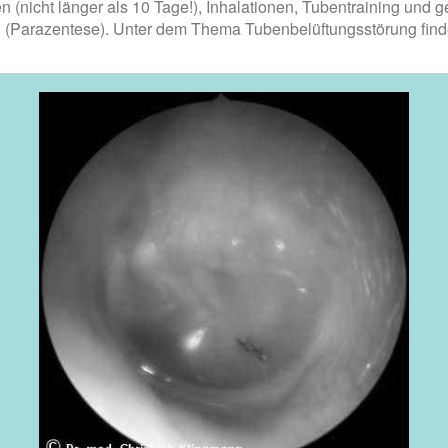
en (nicht länger als 10 Tage!), Inhalationen, Tubentraining u
en (Parazentese). Unter dem Thema Tubenbelüftungsstörung fi