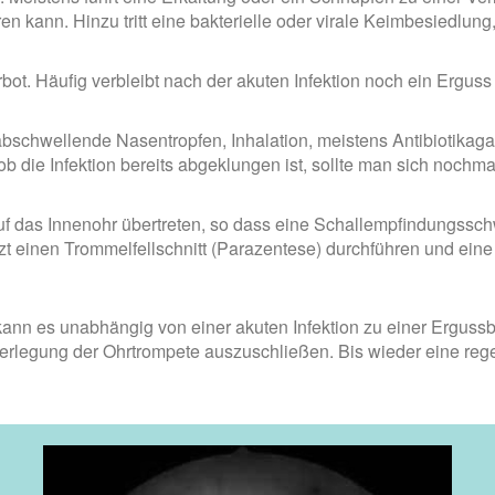
n kann. Hinzu tritt eine bakterielle oder virale Keimbesiedlung
ot. Häufig verbleibt nach der akuten Infektion noch ein Erguss 
abschwellende Nasentropfen, Inhalation, meistens Antibiotikag
ob die Infektion bereits abgeklungen ist, sollte man sich noc
 auf das Innenohr übertreten, so dass eine Schallempfindungssc
einen Trommelfellschnitt (Parazentese) durchführen und eine k
ann es unabhängig von einer akuten Infektion zu einer Erguss
rlegung der Ohrtrompete auszuschließen. Bis wieder eine regelr