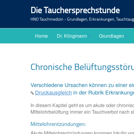
Die Tauchersprechstunde
HNO Tauchmedizin - Grundlagen, Erkrankungen, Tauchtaugl
Home
Dr. Klingmann
Grundlagen
Chronische Belüftungsstör
Verschiedene Ursachen können zu einer ei
Druckausgleich
in der Rubrik Erkrankung
In diesem Kapitel geht es um akute oder chronis
Mittelohrbelüftung immer ein Tauchverbot nach si
Mittelohrentzündungen:
Akute Mittelohrentzündungen kommen häufig vor. 