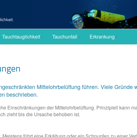
ichkeit.
Tauchtauglichkeit
Tauchunfall
Erkrankung
ungen
ngeschränkten Mittelohrbelüftung führen. Viele Gründ
en beschrieben.
che Einschränkungen der Mittelohrbelüftung. Prinzipiell kann 
ch zieht bis die Ursache behoben ist.
Meistens führt eine Erkältung oder ein Schnupfen zu einer Ver