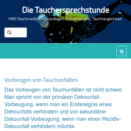
Die Tauchersprechstunde
HNO Tauchmedizin - Grundlagen, Erkrankungen, Tauchtauglichkeit.
Vorbeugen von Tauchunfällen
Das Vorbeugen von Tauchunfällen ist nicht schwer.
Man spricht von der primären Dekounfall-
Vorbeugung, wenn man ein Erstereignis eines
Dekounfalls verhindern und von sekundärer
Dekounfall-Vorbeugung, wenn man einen Rezidiv-
Dekounfall verhindern möchte.