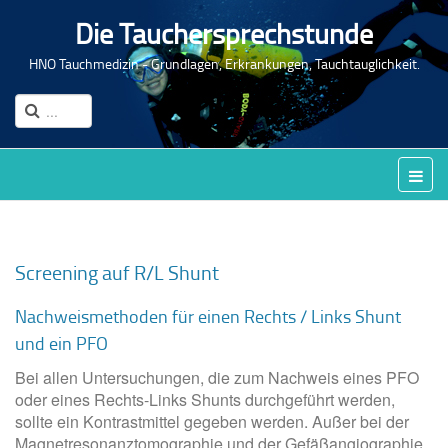
Die Tauchersprechstunde
HNO Tauchmedizin - Grundlagen, Erkrankungen, Tauchtauglichkeit.
Screening auf R/L Shunt
Nachweismethoden für einen Rechts / Links Shunt
und ein PFO
Bei allen Untersuchungen, die zum Nachweis eines PFO
oder eines Rechts-Links Shunts durchgeführt werden,
sollte ein Kontrastmittel gegeben werden. Außer bei der
Magnetresonanztomographie und der Gefäßangiographie