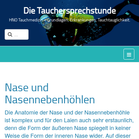
Die Tauchersprechstunde
HNO Tauchmedizin - Grundlagen, Erkrankungen, Tauchtauglichkeit.
Nase und
Nasennebenhöhlen
Die Anatomie der Nase und der Nasennebenhöhle
ist komplex und für den Laien auch sehr erstaunlich,
denn die Form der äußeren Nase spiegelt in keiner
Weise die Form der inneren Nase wider. Auf dieser