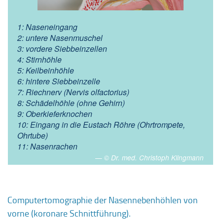
1: Naseneingang
2: untere Nasenmuschel
3: vordere Siebbeinzellen
4: Stirnhöhle
5: Keilbeinhöhle
6: hintere Siebbeinzelle
7: Riechnerv (Nervis olfactorius)
8: Schädelhöhle (ohne Gehirn)
9: Oberkieferknochen
10: Eingang in die Eustach Röhre (Ohrtrompete,
Ohrtube)
11: Nasenrachen
© Dr. med. Christoph Klingmann
Computertomographie der Nasennebenhöhlen von
vorne (koronare Schnittführung).