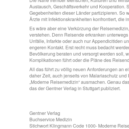
Die Nähe fremder Menschen, Kulturen und Wirts
Austausch, Geschäftsverkehr und Kooperation. Si
Gegebenheiten dieser Länder partizipieren. So
Ärzte mit Infektionskrankheiten konfrontiert, die
Es wäre aber eine Verkürzung der Reisemedizin, 
verstehen. Denn Reisende erkranken unterwegs we
Unfälle, Infarkte oder auch nur Appendicitide
engeren Kontakt. Erst recht muss bedacht werden
Bevölkerung beraten und versorgt werden soll, 
Komplikationen führt oder die Pläne des Reisen
All das führt zu völlig neuen Anforderungen an ei
daher Zeit, auch jenseits von Malariaschutz un
„Moderne Reisemedizin“ ausmachen. Genau das i
das der Gentner Verlag in Stuttgart publiziert.
Gentner Verlag
Buchservice Medizin
Stichwort Klingmann Code 1000- Moderne Reis