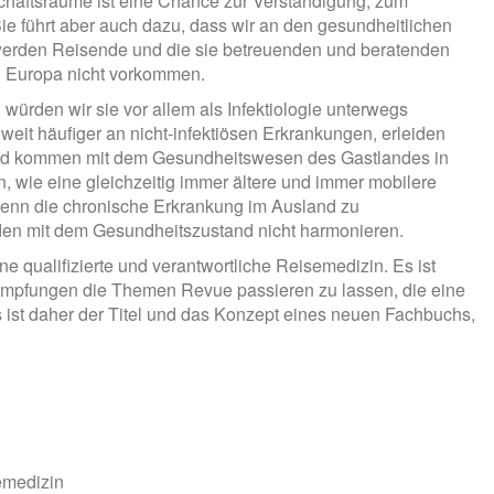
chaftsräume ist eine Chance zur Verständigung, zum
e führt aber auch dazu, dass wir an den gesundheitlichen
 werden Reisende und die sie betreuenden und beratenden
 in Europa nicht vorkommen.
würden wir sie vor allem als Infektiologie unterwegs
it häufiger an nicht-infektiösen Erkrankungen, erleiden
n und kommen mit dem Gesundheitswesen des Gastlandes in
, wie eine gleichzeitig immer ältere und immer mobilere
wenn die chronische Erkrankung im Ausland zu
den mit dem Gesundheitszustand nicht harmonieren.
ne qualifizierte und verantwortliche Reisemedizin. Es ist
d Impfungen die Themen Revue passieren zu lassen, die eine
st daher der Titel und das Konzept eines neuen Fachbuchs,
emedizin