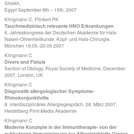
Sheikh,
Egypt September 8th – 15th, 2007
Klingmann C, Plinkert PK
Tauchmedizinisch relevante HNO Erkrankungen
6. Jahreskongress der Deutschen Akademie für Hals-
Nasen-Ohrenheilkunde, Kopf- und Hals-Chirurgie,
München 19.05.-20.05.2007
Klingmann C
Divers and Fistula
Section of Otology, Royal Society of Medicine, December
2007, London, UK
Klingmann C
Diagnostik allergologischer Symptome-
Rhinokonjunktivitis
8. interdisziplinäres Allergiegespräch, 28. März 2007,
Heidelberg Print-Media Akademie
Klingmann C
Moderne Konzepte in der Immuntherapie- von der
subkutanen Immunisierung zur Allergietablette Grazax